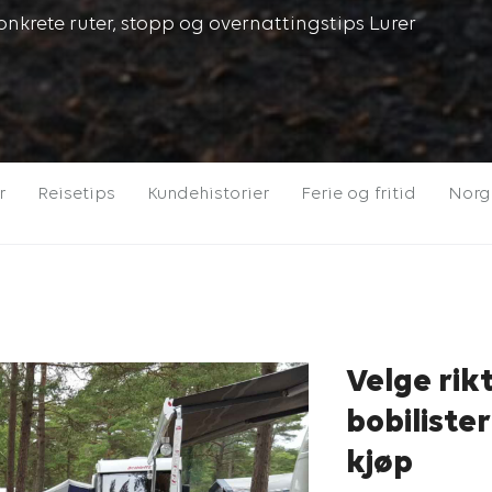
nkrete ruter, stopp og overnattingstips Lurer
r
Reisetips
Kundehistorier
Ferie og fritid
Norge
Velge rikt
bobiliste
kjøp