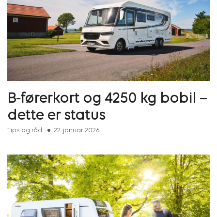
B-førerkort og 4250 kg bobil –
dette er status
Tips og råd
22. januar 2026