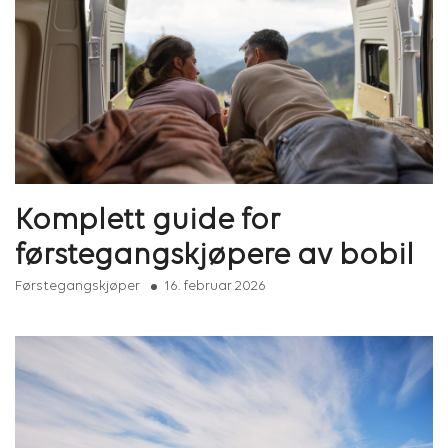
Komplett guide for
førstegangskjøpere av bobil
Førstegangskjøper
16. februar 2026