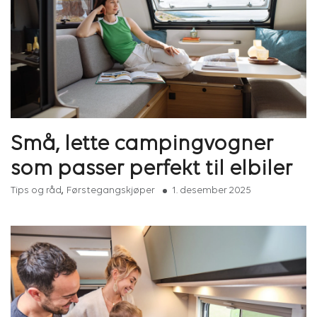
Små, lette campingvogner
som passer perfekt til elbiler
,
Tips og råd
Førstegangskjøper
1. desember 2025