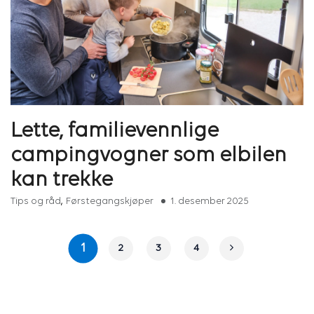
Lette, familievennlige
campingvogner som elbilen
kan trekke
,
Tips og råd
Førstegangskjøper
1. desember 2025
1
2
3
4