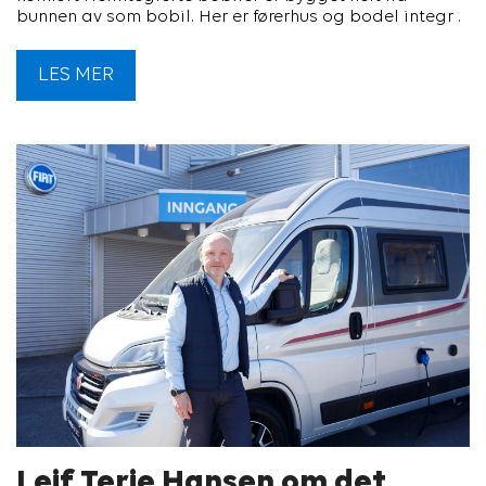
bunnen av som bobil. Her er førerhus og bodel integr .
LES MER
Leif Terje Hansen om det