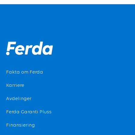
Fakta om Ferda
Karriere
Avdelinger
Ferda Garanti Pluss
Finansiering