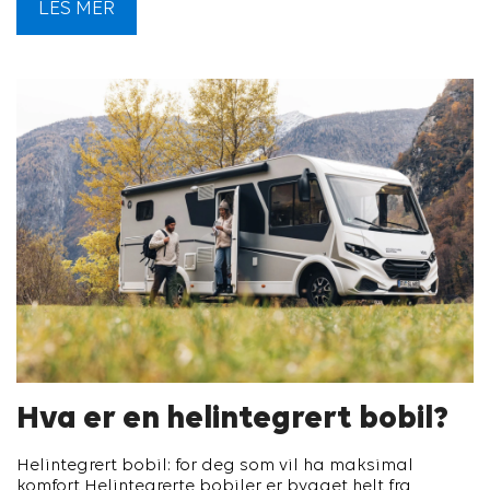
LES MER
Hva er en helintegrert bobil?
Helintegrert bobil: for deg som vil ha maksimal
komfort Helintegrerte bobiler er bygget helt fra