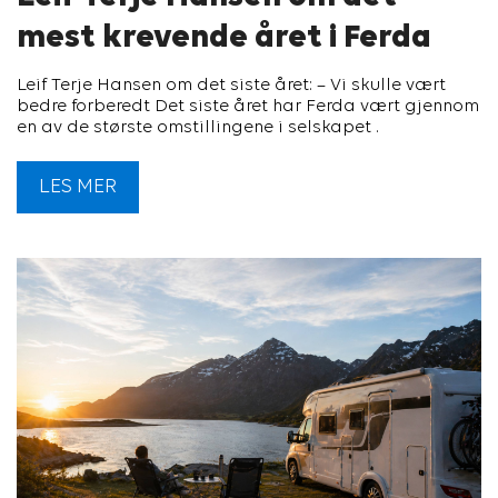
mest krevende året i Ferda
Leif Terje Hansen om det siste året: – Vi skulle vært
bedre forberedt Det siste året har Ferda vært gjennom
en av de største omstillingene i selskapet .
LES MER