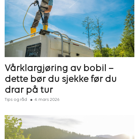
Vårklargjøring av bobil –
dette bør du sjekke før du
drar på tur
Tips og råd
4. mars 2026