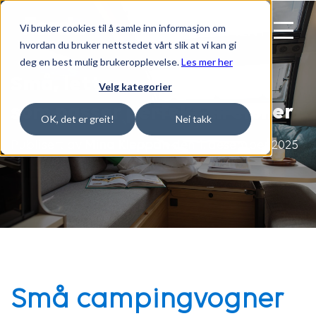
Vi bruker cookies til å samle inn informasjon om
MENY
hvordan du bruker nettstedet vårt slik at vi kan gi
deg en best mulig brukeropplevelse.
Les mer her
Små, lette campingvogner
Velg kategorier
som passer perfekt til elbiler
OK, det er greit!
Nei takk
Publisert av
Mina Kleppan
den 1. desember 2025
Små campingvogner