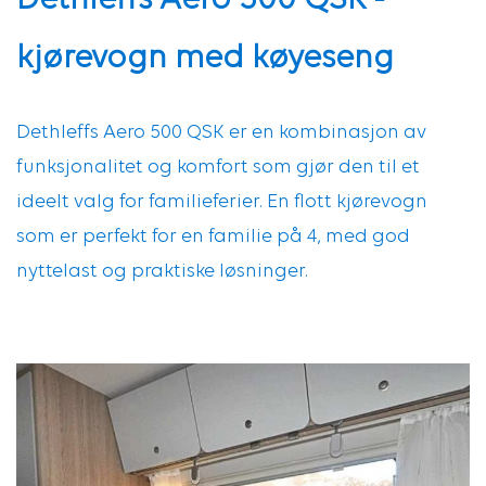
Dethleffs Aero 500 QSK -
kjørevogn med køyeseng
Dethleffs Aero 500 QSK er en kombinasjon av
funksjonalitet og komfort som gjør den til et
ideelt valg for familieferier. En flott kjørevogn
som er perfekt for en familie på 4, med god
nyttelast og praktiske løsninger.