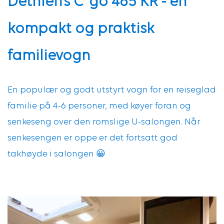
Dethleffs C´go 465 KR - en
kompakt og praktisk
familievogn
En populær og godt utstyrt vogn for en reiseglad
familie på 4-6 personer, med køyer foran og
senkeseng over den romslige U-salongen. Når
senkesengen er oppe er det fortsatt god
takhøyde i salongen 😀