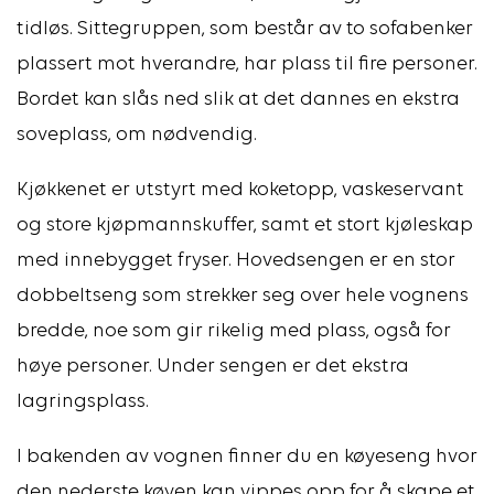
tidløs. Sittegruppen, som består av to sofabenker
plassert mot hverandre, har plass til fire personer.
Bordet kan slås ned slik at det dannes en ekstra
soveplass, om nødvendig.
Kjøkkenet er utstyrt med koketopp, vaskeservant
og store kjøpmannskuffer, samt et stort kjøleskap
med innebygget fryser. Hovedsengen er en stor
dobbeltseng som strekker seg over hele vognens
bredde, noe som gir rikelig med plass, også for
høye personer. Under sengen er det ekstra
lagringsplass.
I bakenden av vognen finner du en køyeseng hvor
den nederste køyen kan vippes opp for å skape et