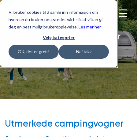
Vi bruker cookies til å samle inn informasjon om
MENY
hvordan du bruker nettstedet vårt slik at vi kan gi
deg en best mulig brukeropplevelse.
Les mer her
Utmerkede campingvogner
Velg kategorier
for barnefamilier. Del 1
OK, det er greit!
Nei takk
Publisert av
Mina Kleppan
den 2. mai 2024
Utmerkede campingvogner