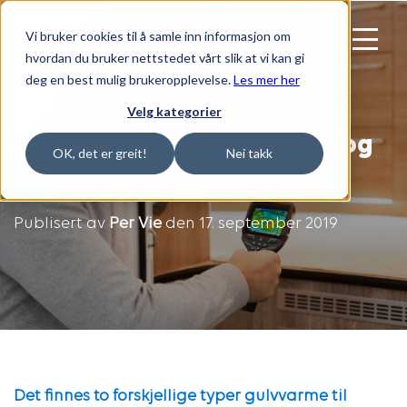
Vi bruker cookies til å samle inn informasjon om
MENY
hvordan du bruker nettstedet vårt slik at vi kan gi
deg en best mulig brukeropplevelse.
Les mer her
Viktig informasjon om
Velg kategorier
gulvvarme i campingvogn og
OK, det er greit!
Nei takk
bobil
Publisert av
Per Vie
den 17. september 2019
Det finnes to forskjellige typer gulvvarme til