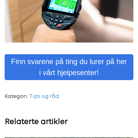
Finn svarene på ting du lurer på her
i vårt hjelpesenter!
Kategori:
Tips og råd
Relaterte artikler